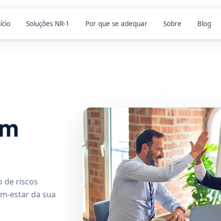
ício
Soluções NR-1
Por que se adequar
Sobre
Blog
em
 de riscos
em-estar da sua