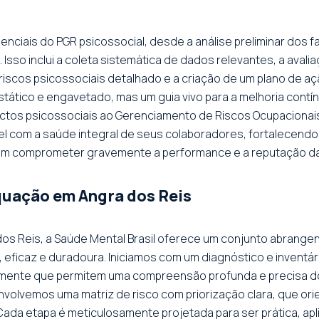
nciais do PGR psicossocial, desde a análise preliminar dos f
Isso inclui a coleta sistemática de dados relevantes, a avaliaç
 riscos psicossociais detalhado e a criação de um plano de a
tático e engavetado, mas um guia vivo para a melhoria contí
ectos psicossociais ao Gerenciamento de Riscos Ocupacionai
com a saúde integral de seus colaboradores, fortalecendo a 
iam comprometer gravemente a performance e a reputação da
quação em Angra dos Reis
dos Reis, a Saúde Mental Brasil oferece um conjunto abrange
ficaz e duradoura. Iniciamos com um diagnóstico e inventári
almente que permitem uma compreensão profunda e precisa do 
envolvemos uma matriz de risco com priorização clara, que ori
ada etapa é meticulosamente projetada para ser prática, apl