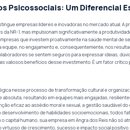
s Psicossociais: Um Diferencial E
istingue empresas líderes e inovadoras no mercado atual. A p
 da NR-1, mas impulsionam significativamente a produtividad
mpresas que investem proativamente na saúde mental de s
 da equipe, no engajamento e, consequentemente, nos resulta
colaboradores se sentem seguros para expressar ideias, dú
s valiosos benefícios desse investimento. É um fator crítico 
atégica nesse processo de transformação cultural e organiz
e absoluta, resultando em equipes mais engajadas, resiliente
o eficaz ao assédio moral e sexual, a gestão saudável do e
 o desenvolvimento de habilidades socioemocionais, todos fat
o capital humano, sua empresa em Angra dos Reis não só at
 virtuoso de crescimento, sucesso e impacto social positivo.