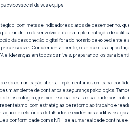
ça psicossocial da sua equipe.
atégico, com metas e indicadores claros de desempenho, que
 pode incluir o desenvolvimento e a implementação de política
moção da desconexão digital fora do horário de expediente e
s psicossociais. Complementarmente, oferecemos capacitaçõ
lideranças em todos os níveis, preparando-os para identific
va e da comunicação aberta, implementamos um canal confiden
de um ambiente de confiança e segurança psicológica. Tam
te psicológico, jurídico e social de alta qualidade aos col
presenteísmo, com estratégias de retorno ao trabalho e rea
 geração de relatórios detalhados e evidências auditáveis, g
ue a conformidade com a NR-1 seja uma realidade contínua e 