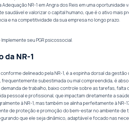
da Adequação NR-1 em Angra dos Reis em uma oportunidade vali
saudável e valorizar o capital humano, que é o ativo mais pr
ência e na competitividade da sua empresa no longo prazo.
 Implemente seu PGR psicossocial.
o da NR-1
conforme delineado pela NR-1, é a espinha dorsal da gestão
, frequentemente subestimada ou mal compreendida, é absolu
 demanda de trabalho, baixo controle sobre as tarefas, falta de
ida pessoal e profissional, que impactam diretamente a saúd
ralmente à NR-1, mas também se alinha perfeitamente à NR-17
te de proteção e promoção do bem-estar no ambiente de trab
urando que ele seja dinâmico, adaptável e focado nas nece