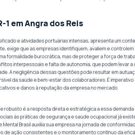
-1 em Angra dos Reis
sificado e atividades portuárias intensas, apresenta um cont
, exige que as empresas identifiquem, avaliem e controlem p
 uma formalidade burocrática, mas de proteger a força de tr
flitos interpessoais e falta de autonomia, que podem levar 
ade. A negligência dessas questões pode resultar em autuaç
ível da saúde e bem-estar dos colaboradores. É imperativo ag
ficativos e danos à reputação da empresa no mercado.
 e robusto é a resposta direta e estratégica a essa demanda
sociais às práticas de segurança e saúde ocupacional já exis
 Mental Brasil auxilia sua empresa na jornada de conformida
nos de ação consistentes e o monitoramento contínuo da efi