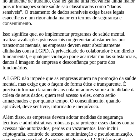
no ambiente de trabalho, essa lei ganha uma relevância ainda maior,
pois informações sobre saúde são classificadas como “dados
sensíveis”. O tratamento de dados sensíveis exige bases legais
específicas e um rigor ainda maior em termos de segurança e
consentimento.
Isso significa que, ao implementar programas de saúde mental,
realizar avaliações psicossociais ou gerenciar afastamentos por
transtornos mentais, as empresas devem estar absolutamente
alinhadas com a LGPD. A privacidade do colaborador é um direito
fundamental, e qualquer violação pode acarretar multas substanciais,
danos à imagem da empresa e desconfiança por parte dos
funcionários.
A LGPD não impede que as empresas atuem na promoção da saúde
mental, mas exige que o façam de forma ética e transparente. É
preciso informar claramente aos colaboradores sobre a finalidade da
coleta de seus dados, quem terá acesso a eles, como serão
armazenados e por quanto tempo. O consentimento, quando
aplicável, deve ser livre, informado e inequívoco.
Além disso, as empresas devem adotar medidas de segurança
técnicas e administrativas robustas para proteger esses dados contra
acessos não autorizados, perdas ou vazamentos. Isso inclui
criptografia, controle de acesso, anonimização e pseudonimização,
sempre que possível. A conformidade com a LGPD é um pilar