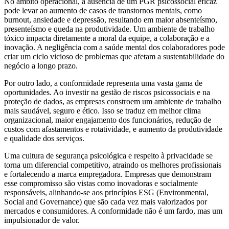
No âmbito operacional, a ausência de um PGR psicossocial eficaz
pode levar ao aumento de casos de transtornos mentais, como
burnout, ansiedade e depressão, resultando em maior absenteísmo,
presenteísmo e queda na produtividade. Um ambiente de trabalho
tóxico impacta diretamente a moral da equipe, a colaboração e a
inovação. A negligência com a saúde mental dos colaboradores pode
criar um ciclo vicioso de problemas que afetam a sustentabilidade do
negócio a longo prazo.
Por outro lado, a conformidade representa uma vasta gama de
oportunidades. Ao investir na gestão de riscos psicossociais e na
proteção de dados, as empresas constroem um ambiente de trabalho
mais saudável, seguro e ético. Isso se traduz em melhor clima
organizacional, maior engajamento dos funcionários, redução de
custos com afastamentos e rotatividade, e aumento da produtividade
e qualidade dos serviços.
Uma cultura de segurança psicológica e respeito à privacidade se
torna um diferencial competitivo, atraindo os melhores profissionais
e fortalecendo a marca empregadora. Empresas que demonstram
esse compromisso são vistas como inovadoras e socialmente
responsáveis, alinhando-se aos princípios ESG (Environmental,
Social and Governance) que são cada vez mais valorizados por
mercados e consumidores. A conformidade não é um fardo, mas um
impulsionador de valor.