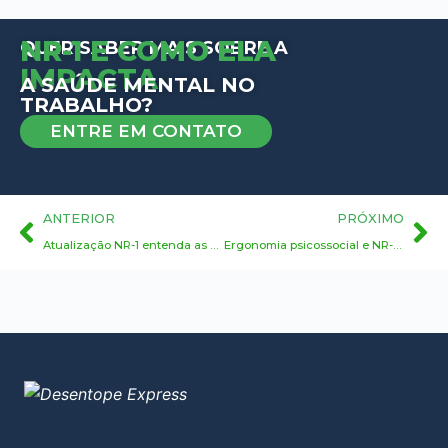
NR-1 E COMO ELA
QUER SABER MAIS SOBRE A
IMPACTA
A SAÚDE MENTAL NO
TRABALHO?
ENTRE EM CONTATO
ANTERIOR
PRÓXIMO
Atualização NR-1 entenda as mudanças
Ergonomia psicossocial e NR-1: como adaptar o ambiente de trabalho