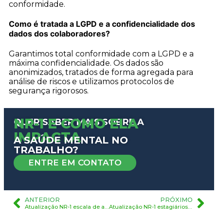
conformidade.
Como é tratada a LGPD e a confidencialidade dos
dados dos colaboradores?
Garantimos total conformidade com a LGPD e a
máxima confidencialidade. Os dados são
anonimizados, tratados de forma agregada para
análise de riscos e utilizamos protocolos de
segurança rigorosos.
NR-1 E COMO ELA
QUER SABER MAIS SOBRE A
IMPACTA
A SAÚDE MENTAL NO
TRABALHO?
ENTRE EM CONTATO
ANTERIOR
PRÓXIMO
Atualização NR-1 escala de avaliação de riscos
Atualização NR-1 estagiários e aprendizes