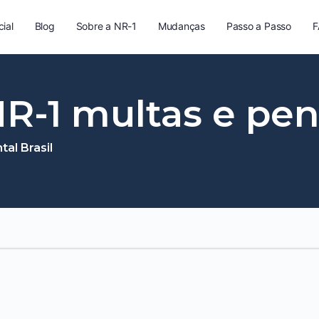
cial
Blog
Sobre a NR-1
Mudanças
Passo a Passo
F
NR-1 multas e pe
al Brasil