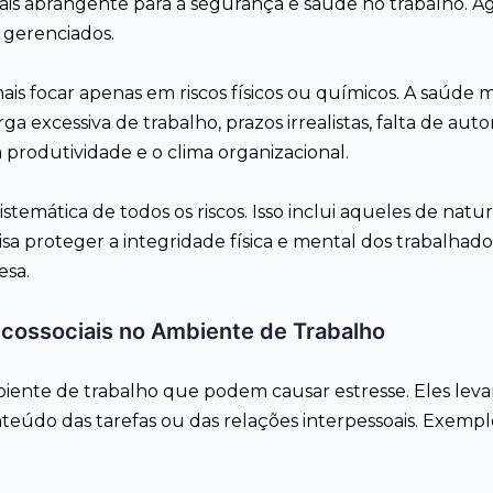
 abrangente para a segurança e saúde no trabalho. Agora
 gerenciados.
ais focar apenas em riscos físicos ou químicos. A saúde
a excessiva de trabalho, prazos irrealistas, falta de aut
produtividade e o clima organizacional.
emática de todos os riscos. Isso inclui aqueles de naturez
 visa proteger a integridade física e mental dos trabalha
esa.
sicossociais no Ambiente de Trabalho
biente de trabalho que podem causar estresse. Eles levam
teúdo das tarefas ou das relações interpessoais. Exemp