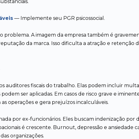
ubstanciais.
áveis
— Implemente seu PGR psicossocial.
do problema. A imagem da empresa também é gravemente 
eputação da marca. Isso dificulta a atração e retenção
s
los auditores fiscais do trabalho. Elas podem incluir m
s podem ser aplicadas. Em casos de risco grave e iminent
 as operações e gera prejuízos incalculáveis.
onada por ex-funcionários. Eles buscam indenização por 
cionais é crescente. Burnout, depressão e ansiedade ca
 das organizações.