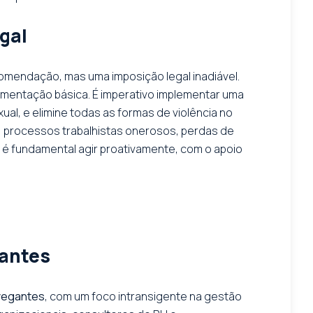
gal
omendação, mas uma imposição legal inadiável.
cumentação básica. É imperativo implementar uma
al, e elimine todas as formas de violência no
, processos trabalhistas onerosos, perdas de
, é fundamental agir proativamente, com o apoio
gantes
vegantes
, com um foco intransigente na gestão