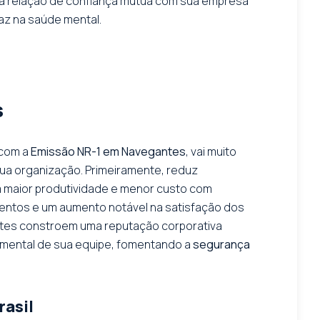
ma relação de confiança mútua com sua empresa
az na saúde mental.
s
 com a
Emissão NR-1 em Navegantes
, vai muito
 sua organização. Primeiramente, reduz
m maior produtividade e menor custo com
lentos e um aumento notável na satisfação dos
tes constroem uma reputação corporativa
e mental de sua equipe, fomentando a
segurança
rasil