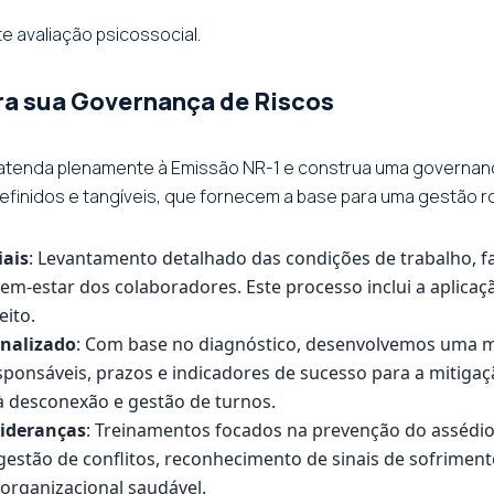
e avaliação psicossocial.
ara sua Governança de Riscos
atenda plenamente à Emissão NR-1 e construa uma governança
inidos e tangíveis, que fornecem a base para uma gestão ro
iais
: Levantamento detalhado das condições de trabalho, fa
em-estar dos colaboradores. Este processo inclui a aplicaçã
eito.
onalizado
: Com base no diagnóstico, desenvolvemos uma matr
ponsáveis, prazos e indicadores de sucesso para a mitigação
o à desconexão e gestão de turnos.
Lideranças
: Treinamentos focados na prevenção do assédio
gestão de conflitos, reconhecimento de sinais de sofriment
organizacional saudável.