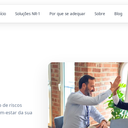
ício
Soluções NR-1
Por que se adequar
Sobre
Blog
 de riscos
em-estar da sua