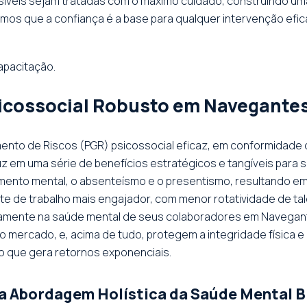
síveis sejam tratadas com o máximo cuidado, construindo u
os que a confiança é a base para qualquer intervenção efic
apacitação.
sicossocial Robusto em Navegante
nto de Riscos (PGR) psicossocial eficaz, em conformidade
uz em uma série de benefícios estratégicos e tangíveis para
mento mental, o absenteísmo e o presentismo, resultando e
te de trabalho mais engajador, com menor rotatividade de ta
vamente na saúde mental de seus colaboradores em Navegan
do mercado, e, acima de tudo, protegem a integridade física 
no que gera retornos exponenciais.
a Abordagem Holística da Saúde Mental B