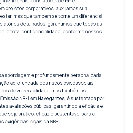
ganizacionais, consultores de RH e
em projetos corporativos, auxiliamos sua
estar, mas que também se torne um diferencial
 relatórios detalhados, garantimos que todas as
, e total confidencialidade, conforme nossos
ossa abordagem é profundamente personalizada
iação aprofundada dos riscos psicossociais
ntos de vulnerabilidade, mas também as
a
Emissão NR-1 em Navegantes
, é sustentada por
es avaliações públicas, garantindo a eficácia e
ue seja prático, eficaz e sustentável para a
 exigências legais da NR-1.