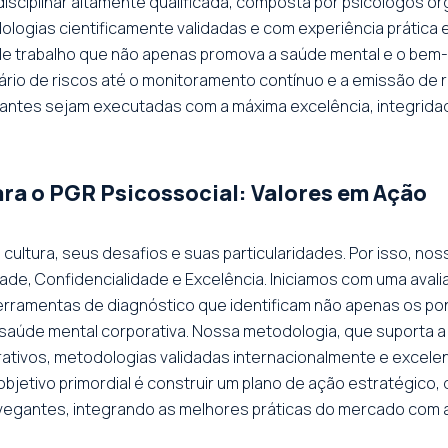
isciplinar altamente qualificada, composta por psicólogos or
ologias cientificamente validadas e com experiência prática 
de trabalho que não apenas promova a saúde mental e o bem-
ntário de riscos até o monitoramento contínuo e a emissão de
ntes sejam executadas com a máxima excelência, integridade
ra o PGR Psicossocial: Valores em Ação
ltura, seus desafios e suas particularidades. Por isso, n
ade, Confidencialidade e Excelência. Iniciamos com uma aval
ferramentas de diagnóstico que identificam não apenas os po
 saúde mental corporativa. Nossa metodologia, que suporta 
ativos, metodologias validadas internacionalmente e excelent
jetivo primordial é construir um plano de ação estratégico, q
vegantes, integrando as melhores práticas do mercado com as