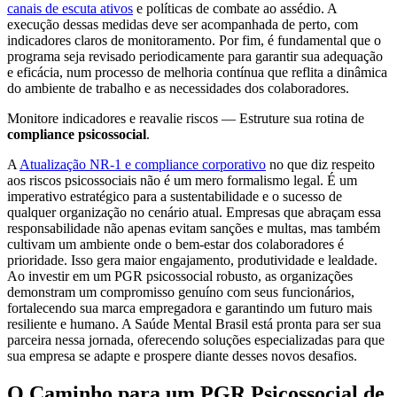
canais de escuta ativos
e políticas de combate ao assédio. A
execução dessas medidas deve ser acompanhada de perto, com
indicadores claros de monitoramento. Por fim, é fundamental que o
programa seja revisado periodicamente para garantir sua adequação
e eficácia, num processo de melhoria contínua que reflita a dinâmica
do ambiente de trabalho e as necessidades dos colaboradores.
Monitore indicadores e reavalie riscos — Estruture sua rotina de
compliance psicossocial
.
A
Atualização NR-1 e compliance corporativo
no que diz respeito
aos riscos psicossociais não é um mero formalismo legal. É um
imperativo estratégico para a sustentabilidade e o sucesso de
qualquer organização no cenário atual. Empresas que abraçam essa
responsabilidade não apenas evitam sanções e multas, mas também
cultivam um ambiente onde o bem-estar dos colaboradores é
prioridade. Isso gera maior engajamento, produtividade e lealdade.
Ao investir em um PGR psicossocial robusto, as organizações
demonstram um compromisso genuíno com seus funcionários,
fortalecendo sua marca empregadora e garantindo um futuro mais
resiliente e humano. A Saúde Mental Brasil está pronta para ser sua
parceira nessa jornada, oferecendo soluções especializadas para que
sua empresa se adapte e prospere diante desses novos desafios.
O Caminho para um PGR Psicossocial de