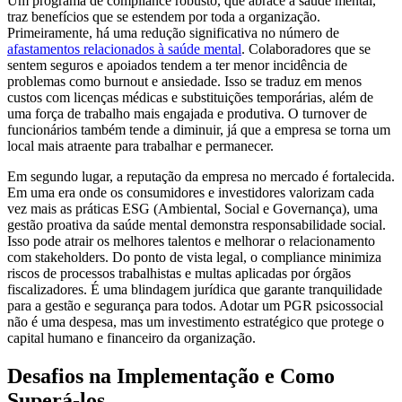
Um programa de compliance robusto, que abrace a saúde mental,
traz benefícios que se estendem por toda a organização.
Primeiramente, há uma redução significativa no número de
afastamentos relacionados à saúde mental
. Colaboradores que se
sentem seguros e apoiados tendem a ter menor incidência de
problemas como burnout e ansiedade. Isso se traduz em menos
custos com licenças médicas e substituições temporárias, além de
uma força de trabalho mais engajada e produtiva. O turnover de
funcionários também tende a diminuir, já que a empresa se torna um
local mais atraente para trabalhar e permanecer.
Em segundo lugar, a reputação da empresa no mercado é fortalecida.
Em uma era onde os consumidores e investidores valorizam cada
vez mais as práticas ESG (Ambiental, Social e Governança), uma
gestão proativa da saúde mental demonstra responsabilidade social.
Isso pode atrair os melhores talentos e melhorar o relacionamento
com stakeholders. Do ponto de vista legal, o compliance minimiza
riscos de processos trabalhistas e multas aplicadas por órgãos
fiscalizadores. É uma blindagem jurídica que garante tranquilidade
para a gestão e segurança para todos. Adotar um PGR psicossocial
não é uma despesa, mas um investimento estratégico que protege o
capital humano e financeiro da organização.
Desafios na Implementação e Como
Superá-los