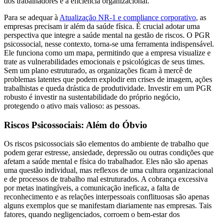
dos trabalhadores e a eficiência organizacional.
Para se adequar à
Atualização NR-1 e compliance corporativo
, as
empresas precisam ir além da saúde física. É crucial adotar uma
perspectiva que integre a saúde mental na gestão de riscos. O PGR
psicossocial, nesse contexto, torna-se uma ferramenta indispensável.
Ele funciona como um mapa, permitindo que a empresa visualize e
trate as vulnerabilidades emocionais e psicológicas de seus times.
Sem um plano estruturado, as organizações ficam à mercê de
problemas latentes que podem explodir em crises de imagem, ações
trabalhistas e queda drástica de produtividade. Investir em um PGR
robusto é investir na sustentabilidade do próprio negócio,
protegendo o ativo mais valioso: as pessoas.
Riscos Psicossociais: Além do Óbvio
Os riscos psicossociais são elementos do ambiente de trabalho que
podem gerar estresse, ansiedade, depressão ou outras condições que
afetam a saúde mental e física do trabalhador. Eles não são apenas
uma questão individual, mas reflexos de uma cultura organizacional
e de processos de trabalho mal estruturados. A cobrança excessiva
por metas inatingíveis, a comunicação ineficaz, a falta de
reconhecimento e as relações interpessoais conflituosas são apenas
alguns exemplos que se manifestam diariamente nas empresas. Tais
fatores, quando negligenciados, corroem o bem-estar dos