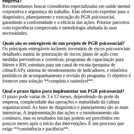
empresa?
Recomendamos buscar consultorias especializadas em saúde mental
corporativa e segurança do trabalho. Elas oferecem expertise para o
diagnóstico, planejamento e execução do PGR psicossocial,
garantindo a conformidade e a eficácia das ações. Priorize parceiros
com experiência comprovada e metodologia alinhada às suas
necessidades.
Quais são os entregáveis de um projeto de PGR psicossocial?
Os principais entregáveis incluem: inventário de riscos psicossociais
detalhado; matriz de priorização de riscos; plano de ação com
medidas preventivas e corretivas; programas de capacitação para
líderes e RH; estrutura para um canal de escuta (pesquisa de
clima/EAP); sistema de monitoramento de indicadores; e relatórios
periódicos de acompanhamento e revisão do programa. O objetivo é
fornecer uma solução **completa e rastreável**.
Qual o prazo típico para implementar um PGR psicossocial?
O prazo pode variar de 3 a 12 meses, dependendo do porte da
empresa, complexidade das operações e maturidade da cultura
organizacional. As fases de diagnóstico e planejamento são as mais
intensivas. A implementação das ações e o monitoramento são
contínuos, mas os resultados iniciais podem ser percebidos em
poucos meses após o início das intervenções. É um processo que
exige **consistência e paciência**.