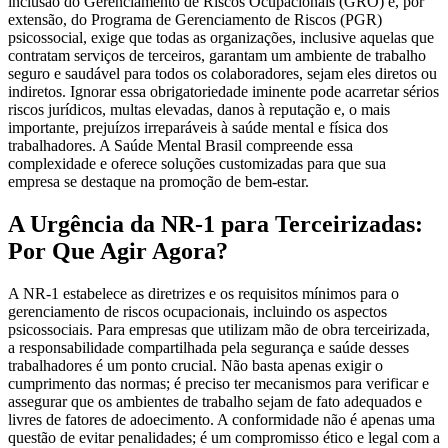
inclusão do Gerenciamento de Riscos Ocupacionais (GRO) e, por
extensão, do Programa de Gerenciamento de Riscos (PGR)
psicossocial, exige que todas as organizações, inclusive aquelas que
contratam serviços de terceiros, garantam um ambiente de trabalho
seguro e saudável para todos os colaboradores, sejam eles diretos ou
indiretos. Ignorar essa obrigatoriedade iminente pode acarretar sérios
riscos jurídicos, multas elevadas, danos à reputação e, o mais
importante, prejuízos irreparáveis à saúde mental e física dos
trabalhadores. A Saúde Mental Brasil compreende essa
complexidade e oferece soluções customizadas para que sua
empresa se destaque na promoção de bem-estar.
A Urgência da NR-1 para Terceirizadas:
Por Que Agir Agora?
A NR-1 estabelece as diretrizes e os requisitos mínimos para o
gerenciamento de riscos ocupacionais, incluindo os aspectos
psicossociais. Para empresas que utilizam mão de obra terceirizada,
a responsabilidade compartilhada pela segurança e saúde desses
trabalhadores é um ponto crucial. Não basta apenas exigir o
cumprimento das normas; é preciso ter mecanismos para verificar e
assegurar que os ambientes de trabalho sejam de fato adequados e
livres de fatores de adoecimento. A conformidade não é apenas uma
questão de evitar penalidades; é um compromisso ético e legal com a