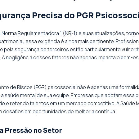
urança Precisa do PGR Psicossoci
e a Norma Regulamentadora 1 (NR-1) e suas atualizações, torn
rimonial, essa exigência é ainda mais pertinente. Profission
ade pela segurança de terceiros estão particularmente vulne
 A negligência desses fatores não apenas impacta o bem-esta
 de Riscos (PGR) psicossocial não é apenas uma formalidade.
etam a saúde mental de sua equipe. Empresas que adotam ess
o e retendo talentos em um mercado competitivo. A Saúde Me
 desafios em oportunidades de melhoria contínua.
a Pressão no Setor