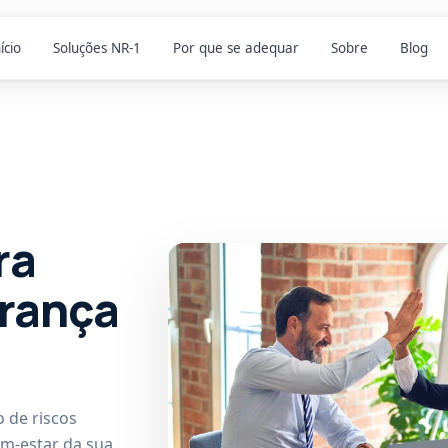
ício
Soluções NR-1
Por que se adequar
Sobre
Blog
ra
rança
 de riscos
em-estar da sua