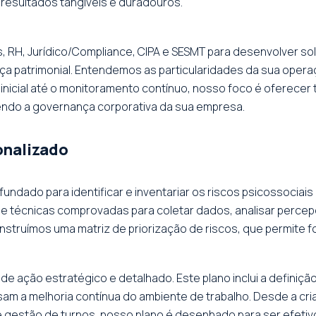
resultados tangíveis e duradouros.
s, RH, Jurídico/Compliance, CIPA e SESMT para desenvolver 
a patrimonial. Entendemos as particularidades da sua opera
inicial até o monitoramento contínuo, nosso foco é oferecer 
endo a governança corporativa da sua empresa.
onalizado
undado para identificar e inventariar os riscos psicossociai
e técnicas comprovadas para coletar dados, analisar perce
onstruímos uma matriz de priorização de riscos, que permite f
e ação estratégico e detalhado. Este plano inclui a defini
isam a melhoria contínua do ambiente de trabalho. Desde a cri
gestão de turnos, nosso plano é desenhado para ser efetivo