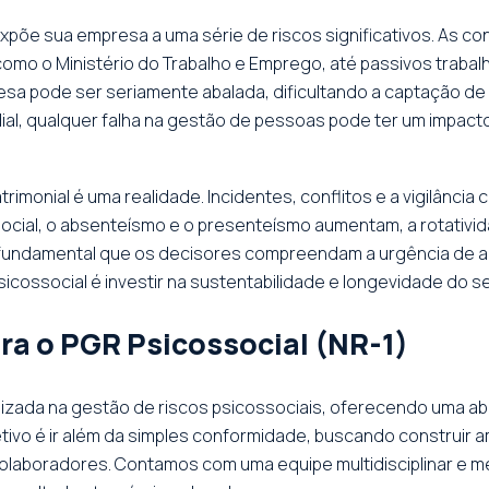
 expõe sua empresa a uma série de riscos significativos. As
como o Ministério do Trabalho e Emprego, até passivos trab
esa pode ser seriamente abalada, dificultando a captação de
ial, qualquer falha na gestão de pessoas pode ter um impact
monial é uma realidade. Incidentes, conflitos e a vigilância c
cial, o absenteísmo e o presenteísmo aumentam, a rotativid
 fundamental que os decisores compreendam a urgência de ag
sicossocial é investir na sustentabilidade e longevidade do s
a o PGR Psicossocial (NR-1)
ializada na gestão de riscos psicossociais, oferecendo uma
tivo é ir além da simples conformidade, buscando construir
olaboradores. Contamos com uma equipe multidisciplinar e m