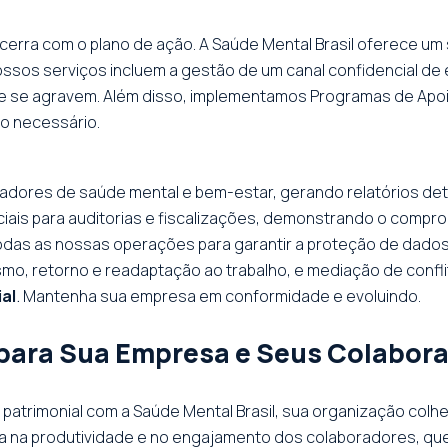
erra com o plano de ação. A Saúde Mental Brasil oferece um s
sos serviços incluem a gestão de um canal confidencial de 
que se agravem. Além disso, implementamos Programas de Ap
do necessário.
dores de saúde mental e bem-estar, gerando relatórios deta
ciais para auditorias e fiscalizações, demonstrando o compr
todas as nossas operações para garantir a proteção de dado
o, retorno e readaptação ao trabalho, e mediação de confli
al
.
Mantenha sua empresa em conformidade e evoluindo.
 para Sua Empresa e Seus Colabor
atrimonial com a Saúde Mental Brasil, sua organização colhe
iva na produtividade e no engajamento dos colaboradores, qu