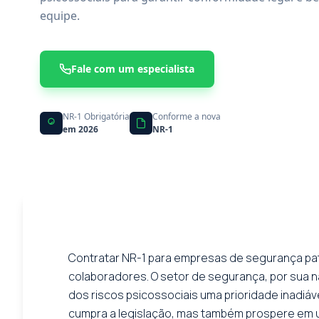
equipe.
Fale com um especialista
NR-1 Obrigatória
Conforme a nova
em 2026
NR-1
Contratar NR-1 para empresas de segurança patr
colaboradores. O setor de segurança, por sua na
dos riscos psicossociais uma prioridade inadiá
cumpra a legislação, mas também prospere em u