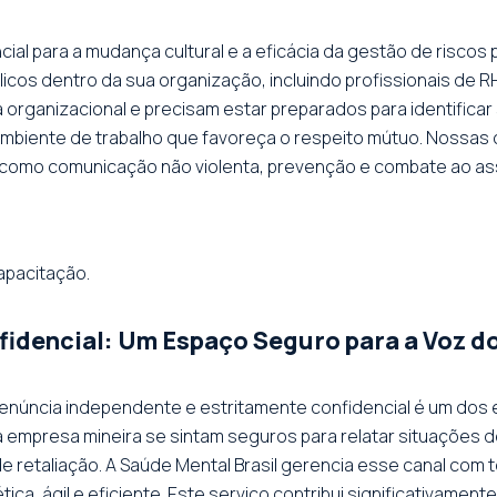
cial para a mudança cultural e a eficácia da gestão de risco
licos dentro da sua organização, incluindo profissionais de 
a organizacional e precisam estar preparados para identificar
ambiente de trabalho que favoreça o respeito mútuo. Nossas 
as como comunicação não violenta, prevenção e combate ao a
apacitação.
nfidencial: Um Espaço Seguro para a Voz 
denúncia independente e estritamente confidencial é um dos 
 empresa mineira se sintam seguros para relatar situações d
 retaliação. A Saúde Mental Brasil gerencia esse canal com to
ca, ágil e eficiente. Este serviço contribui significativament