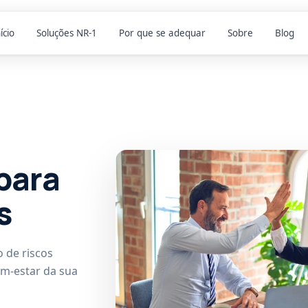
ício
Soluções NR-1
Por que se adequar
Sobre
Blog
para
s
 de riscos
em-estar da sua