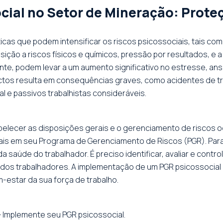
ocial no Setor de Mineração: Prot
cas que podem intensificar os riscos psicossociais, tais com
sição a riscos físicos e químicos, pressão por resultados, e
e, podem levar a um aumento significativo no estresse, ans
ectos resulta em consequências graves, como acidentes de t
al e passivos trabalhistas consideráveis.
elecer as disposições gerais e o gerenciamento de riscos o
s em seu Programa de Gerenciamento de Riscos (PGR). Para as
a saúde do trabalhador. É preciso identificar, avaliar e cont
dos trabalhadores. A implementação de um PGR psicossocial 
m-estar da sua força de trabalho.
 Implemente seu PGR psicossocial.