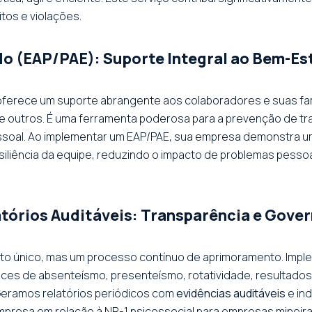
tos e violações.
o (EAP/PAE): Suporte Integral ao Bem-Es
erece um suporte abrangente aos colaboradores e suas famí
entre outros. É uma ferramenta poderosa para a prevenção de 
essoal. Ao implementar um EAP/PAE, sua empresa demonstra
esiliência da equipe, reduzindo o impacto de problemas pesso
tórios Auditáveis: Transparência e Gove
ento único, mas um processo contínuo de aprimoramento. Im
ces de absenteísmo, presenteísmo, rotatividade, resultados
 Geramos relatórios periódicos com
evidências auditáveis
e in
presa em relação à NR-1 psicossocial para empresas mineiras