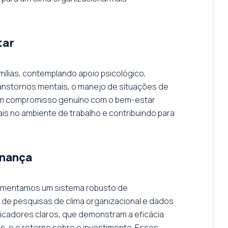
tar
lias, contemplando apoio psicológico,
transtornos mentais, o manejo de situações de
 um compromisso genuíno com o bem-estar
ais no ambiente de trabalho e contribuindo para
rnança
plementamos um sistema robusto de
 de pesquisas de clima organizacional e dados
dicadores claros, que demonstram a eficácia
, e o retorno sobre o investimento. Esses