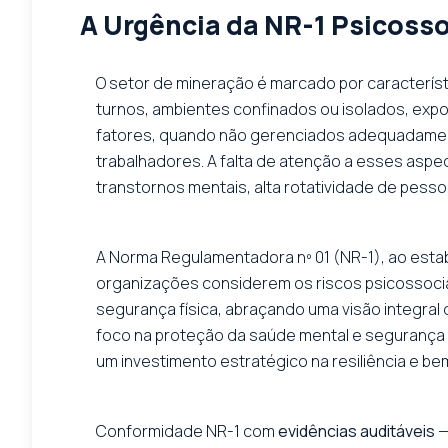
A Urgência da NR-1 Psicoss
O setor de mineração é marcado por característi
turnos, ambientes confinados ou isolados, expo
fatores, quando não gerenciados adequadament
trabalhadores. A falta de atenção a esses asp
transtornos mentais, alta rotatividade de pesso
A Norma Regulamentadora nº 01 (NR-1), ao estab
organizações considerem os riscos psicossociai
segurança física, abraçando uma visão integral d
foco na proteção da saúde mental e segurança 
um investimento estratégico na resiliência e be
Conformidade NR-1 com
evidências auditáveis
—