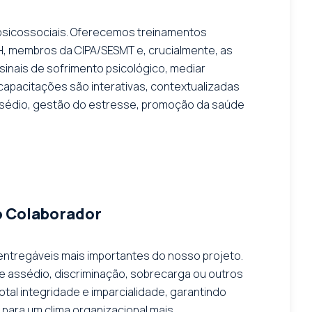
s psicossociais. Oferecemos treinamentos
RH, membros da CIPA/SESMT e, crucialmente, as
 sinais de sofrimento psicológico, mediar
capacitações são interativas, contextualizadas
ssédio, gestão do estresse, promoção da saúde
do Colaborador
entregáveis mais importantes do nosso projeto.
e assédio, discriminação, sobrecarga ou outros
tal integridade e imparcialidade, garantindo
e para um clima organizacional mais