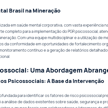
tal Brasil na Mineração
lizada em saúde mental corporativa, com vasta experiência na
te completo para a implementação do PGR psicossocial, ate
neração. Com uma equipe multidisciplinar e a utilização de m
os da conformidade em oportunidades de fortalecimento or
é o monitoramento contínuo e a geração de relatórios detalha
ional.
cossocial: Uma Abordagem Abrang
cos Psicossociais: A Base da Intervenção
ofundada para identificar os fatores de risco psicossocial p
i a análise de dados existentes sobre saúde, segurança e pro
revistas e grupos focais com colaboradores e lideranças de d