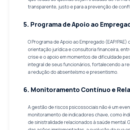
transparente, justo e para a prevenção de confli
5. Programa de Apoio ao Empregad
O Programa de Apoio ao Empregado (EAP/PAE) of
orientação jurídica e consultoria financeira, 
crise e o apoio em momentos de dificuldade p
integral de seus funcionários, fortalecendo a r
a redução do absenteísmo e presentismo.
6. Monitoramento Contínuo e Rela
A gestão de riscos psicossociais não é um ev
monitoramento de indicadores chave, como índi
de sinistralidade relacionados à saúde mental.
das ações implementadas, a evolução da sua em