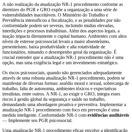
A não realização da atualização NR-1 procedimento conforme as
diretrizes do PGR e GRO expõe a organização a uma série de
vulnerabilidades inaceitáveis. O Ministério do Trabalho e
Previdência intensificou a fiscalização, e as penalidades por não
conformidade podem ser severas, incluindo multas elevadas,
interdições e processos trabalhistas. Além dos aspectos legais, a
inação impacta diretamente o capital humano. Ambientes com altos
níveis de estresse psicossocial levam a maior absenteísmo,
presenteísmo, baixa produtividade e alta rotatividade de
funcionários, minando o desempenho geral da organização. É
crucial entender que a atualização NR-1 procedimento não é uma
opção, mas uma exigência legal e um investimento estratégico.
Os riscos psicossociais, quando não gerenciados adequadamente
através de uma robusta atualização NR-1 procedimento, podem se
manifestar de diversas formas: assédio moral e sexual, sobrecarga de
trabalho, falta de autonomia, ambientes tóxicos e expectativas
irrealistas, entre outros. A NR-1, ao exigir o GRO, integra esses
riscos à gestão global da segurança e saúde no trabalho,
demandando uma abordagem proativa e preventiva. Implementar a
atualização NR-1 procedimento com foco em prevenção é uma
medida inteligente. Conformidade NR-1 com
evidências auditáveis
— Implemente seu PGR psicossocial.
Uma atualização NR-1 procedimento eficaz envolve a identificação