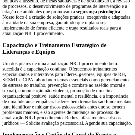
políticas antissédio, de metas saudáveis e de desconexão), a revisão
de processos, o desenvolvimento de programas de intervenção e a
criação de ambientes que promovam a
segurança psicológica
.
Nosso foco é a criação de soluções práticas, exequíveis e adaptadas
à realidade da sua empresa, garantindo que o plano seja
implementado de forma eficiente e traga resultados reais para a
atualização NR-1 procedimento.
Capacitação e Treinamento Estratégico de
Lideranças e Equipes
Um dos pilares de uma atualização NR-1 procedimento bem-
sucedida é a capacitação contínua. Oferecemos treinamentos
especializados e interativos para líderes, gestores, equipes de RH,
SESMT e CIPA, abordando temas essenciais como gerenciamento
de estresse no trabalho, prevenção e combate ao assédio (moral e
sexual), comunicação não violenta, promoção de um clima
organizacional positivo, saúde mental e resiliência, e a importância
de uma liderança empática. Líderes bem treinados são fundamentais
para identificar e mitigar riscos psicossociais antes que se tornem
problemas maiores, e são agentes de mudança no processo de
atualização NR-1 procedimento. Reduza afastamentos e riscos
jurídicos — Solicite avaliação psicossocial. Agende sua capacitação.
Implementação e Gestão de Canal de Escuta e