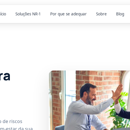
ício
Soluções NR-1
Por que se adequar
Sobre
Blog
ra
 de riscos
em-estar da sua