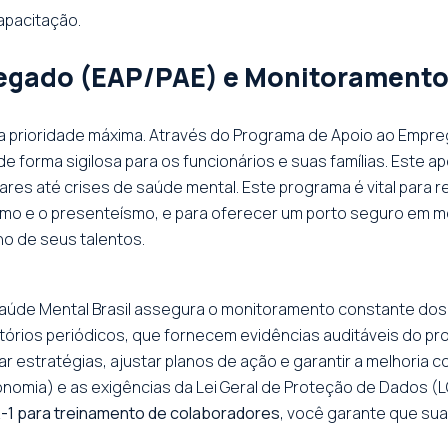
apacitação.
egado (EAP/PAE) e Monitoramento
sa prioridade máxima. Através do Programa de Apoio ao Emp
 de forma sigilosa para os funcionários e suas famílias. Este 
ares até crises de saúde mental. Este programa é vital para 
smo e o presenteísmo, e para oferecer um porto seguro em 
o de seus talentos.
aúde Mental Brasil assegura o monitoramento constante dos
órios periódicos, que fornecem evidências auditáveis do pr
 estratégias, ajustar planos de ação e garantir a melhoria c
nomia) e as exigências da Lei Geral de Proteção de Dados (
R-1 para treinamento de colaboradores
, você garante que sua