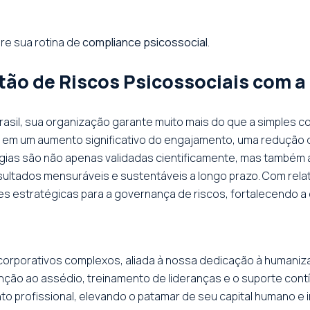
ure sua rotina de
compliance psicossocial
.
tão de Riscos Psicossociais com a
rasil, sua organização garante muito mais do que a simples c
z em um aumento significativo do engajamento, uma redução 
gias são não apenas validadas cientificamente, mas também 
esultados mensuráveis e sustentáveis a longo prazo. Com rel
es estratégicas para a governança de riscos, fortalecendo a
corporativos complexos, aliada à nossa dedicação à humanizaç
ão ao assédio, treinamento de lideranças e o suporte cont
 profissional, elevando o patamar de seu capital humano e 