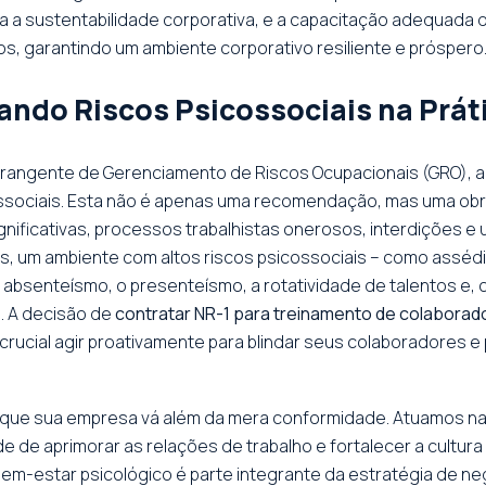
ra a sustentabilidade corporativa, e a capacitação adequada d
cos, garantindo um ambiente corporativo resiliente e próspero
ando Riscos Psicossociais na Prát
rangente de Gerenciamento de Riscos Ocupacionais (GRO), a
ossociais. Esta não é apenas uma recomendação, mas uma obri
nificativas, processos trabalhistas onerosos, interdições e 
s, um ambiente com altos riscos psicossociais – como assédi
 absenteísmo, o presenteísmo, a rotatividade de talentos e,
. A decisão de
contratar NR-1 para treinamento de colaborad
crucial agir proativamente para blindar seus colaboradores e
 que sua empresa vá além da mera conformidade. Atuamos na id
de aprimorar as relações de trabalho e fortalecer a cultura
em-estar psicológico é parte integrante da estratégia de ne