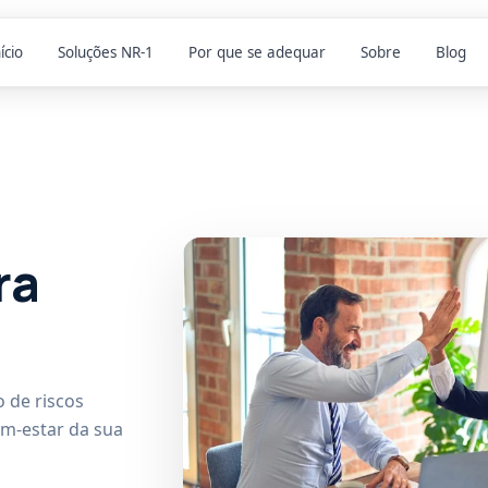
ício
Soluções NR-1
Por que se adequar
Sobre
Blog
ra
 de riscos
em-estar da sua