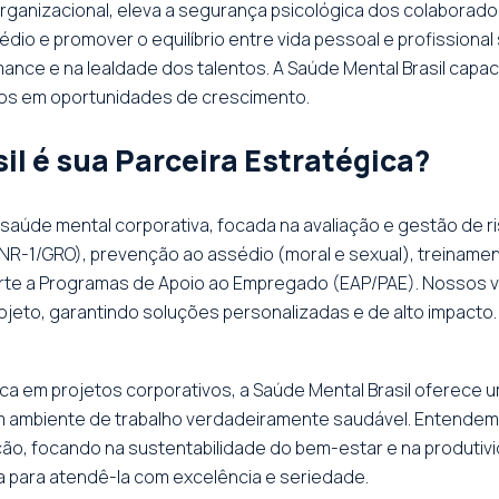
organizacional, eleva a segurança psicológica dos colabora
dio e promover o equilíbrio entre vida pessoal e profissional
ce e na lealdade dos talentos. A Saúde Mental Brasil capaci
ios em oportunidades de crescimento.
il é sua Parceira Estratégica?
m saúde mental corporativa, focada na avaliação e gestão de 
R-1/GRO), prevenção ao assédio (moral e sexual), treinament
rte a Programas de Apoio ao Empregado (EAP/PAE). Nossos v
ojeto, garantindo soluções personalizadas e de alto impacto.
ca em projetos corporativos, a Saúde Mental Brasil oferece
ambiente de trabalho verdadeiramente saudável. Entendemo
ão, focando na sustentabilidade do bem-estar e na produtivi
a para atendê-la com excelência e seriedade.