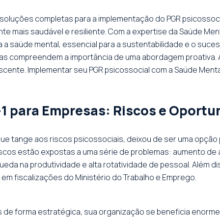
 soluções completas para a implementação do PGR psicossoc
te mais saudável e resiliente. Com a expertise da Saúde Ment
a a saúde mental, essencial para a sustentabilidade e o suce
ças compreendem a importância de uma abordagem proativa. A 
scente. Implementar seu PGR psicossocial com a Saúde Mental
-1 para Empresas: Riscos e Oport
e tange aos riscos psicossociais, deixou de ser uma opção p
scos estão expostas a uma série de problemas: aumento de 
ueda na produtividade e alta rotatividade de pessoal. Além di
 em fiscalizações do Ministério do Trabalho e Emprego.
as de forma estratégica, sua organização se beneficia enor