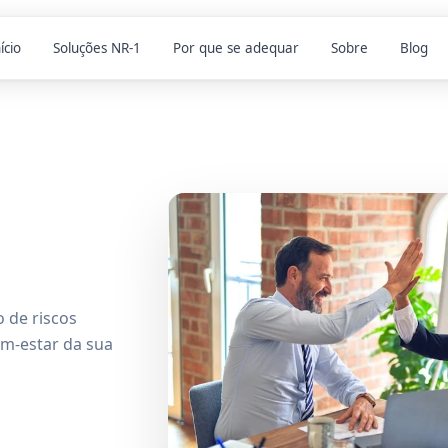
ício
Soluções NR-1
Por que se adequar
Sobre
Blog
 de riscos
em-estar da sua