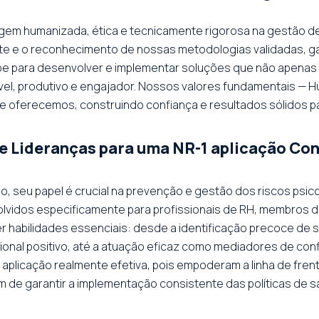
agem humanizada, ética e tecnicamente rigorosa na gestão de
te e o reconhecimento de nossas metodologias validadas, ga
pe para desenvolver e implementar soluções que não apenas
l, produtivo e engajador. Nossos valores fundamentais — Hu
ue oferecemos, construindo confiança e resultados sólidos p
e Lideranças para uma NR-1 aplicação Co
, seu papel é crucial na prevenção e gestão dos riscos psico
vidos especificamente para profissionais de RH, membros da
habilidades essenciais: desde a identificação precoce de s
onal positivo, até a atuação eficaz como mediadores de conf
aplicação realmente efetiva, pois empoderam a linha de fren
m de garantir a implementação consistente das políticas de s