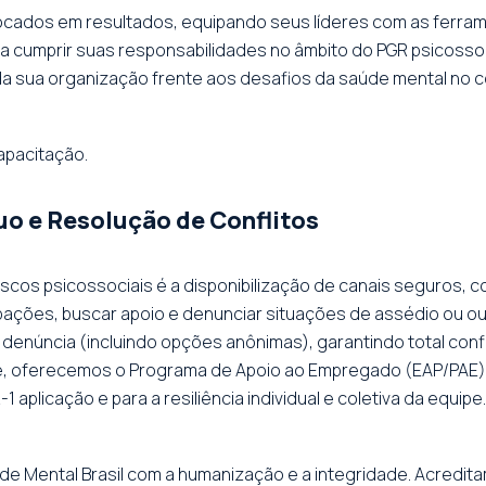
focados em resultados, equipando seus líderes com as ferr
 cumprir suas responsabilidades no âmbito do PGR psicossocia
a sua organização frente aos desafios da saúde mental no c
apacitação.
uo e Resolução de Conflitos
iscos psicossociais é a disponibilização de canais seguros, 
ções, buscar apoio e denunciar situações de assédio ou ou
 denúncia (incluindo opções anônimas), garantindo total conf
 oferecemos o Programa de Apoio ao Empregado (EAP/PAE), q
1 aplicação e para a resiliência individual e coletiva da equipe.
e Mental Brasil com a humanização e a integridade. Acredit