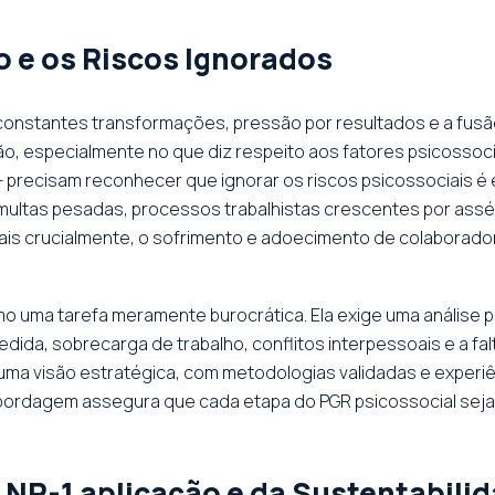
o e os Riscos Ignorados
onstantes transformações, pressão por resultados e a fusão
ção, especialmente no que diz respeito aos fatores psicossociai
 precisam reconhecer que ignorar os riscos psicossociais é 
ultas pesadas, processos trabalhistas crescentes por asséd
mais crucialmente, o sofrimento e adoecimento de colaborado
 uma tarefa meramente burocrática. Ela exige uma análise p
dida, sobrecarga de trabalho, conflitos interpessoais e a fal
ma visão estratégica, com metodologias validadas e experiên
abordagem assegura que cada etapa do PGR psicossocial sej
a NR-1 aplicação e da Sustentabili