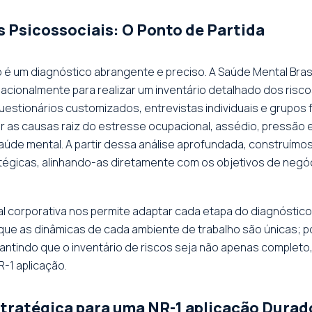
s Psicossociais: O Ponto de Partida
o é um diagnóstico abrangente e preciso. A Saúde Mental Brasi
acionalmente para realizar um inventário detalhado dos ris
questionários customizados, entrevistas individuais e grupos
r as causas raiz do estresse ocupacional, assédio, pressão e
e mental. A partir dessa análise aprofundada, construímos u
atégicas, alinhando-as diretamente com os objetivos de negó
 corporativa nos permite adaptar cada etapa do diagnóstico 
que as dinâmicas de cada ambiente de trabalho são únicas; 
ntindo que o inventário de riscos seja não apenas completo
-1 aplicação.
tratégica para uma NR-1 aplicação Durad