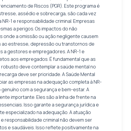
Gerenciamento de Riscos (PGR). Este programa é
 estresse, assédio e sobrecarga, são cada vez
 NR-1 e responsabilidade criminal. Empresas
smas a perigos. Os impactos do não
ões onde a omissão ou ação negligente causem
as ao estresse, depressão ou transtornos de
os a gestores e empregadores. A NR-1 e
diretos aos empregados. É fundamental que as
 robusto deve contemplar a saúde mental no
brecarga deve ser prioridade. A Saúde Mental
poiar as empresas na adequação completa à NR-
so genuíno com a segurança e bem-estar. A
nte importante. Eles são a linha de frente na
senciais. Isso garante a segurança jurídica e
rte especializado na adequação. A atuação
1 e responsabilidade criminal não devem ser
os e saudáveis. Isso reflete positivamente na