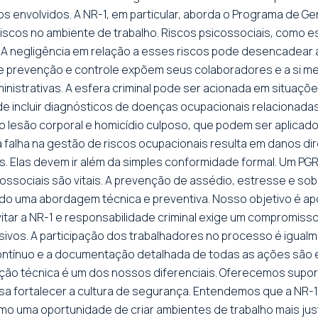
os envolvidos. A NR-1, em particular, aborda o Programa de 
os riscos no ambiente de trabalho. Riscos psicossociais, como
A negligência em relação a esses riscos pode desencadear a
e prevenção e controle expõem seus colaboradores e a si me
nistrativas. A esfera criminal pode ser acionada em situaç
ode incluir diagnósticos de doenças ocupacionais relacionad
o lesão corporal e homicídio culposo, que podem ser aplicad
 a falha na gestão de riscos ocupacionais resulta em danos 
 Elas devem ir além da simples conformidade formal. Um PGR
icossociais são vitais. A prevenção de assédio, estresse e so
ndo uma abordagem técnica e preventiva. Nosso objetivo é a
Evitar a NR-1 e responsabilidade criminal exige um compromis
ivos. A participação dos trabalhadores no processo é igualme
ntínuo e a documentação detalhada de todas as ações são es
tação técnica é um dos nossos diferenciais. Oferecemos supo
visa fortalecer a cultura de segurança. Entendemos que a NR-
 uma oportunidade de criar ambientes de trabalho mais just