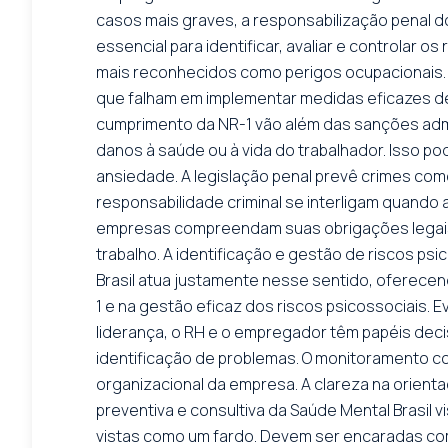
casos mais graves, a responsabilização penal d
essencial para identificar, avaliar e controlar 
mais reconhecidos como perigos ocupacionais. 
que falham em implementar medidas eficazes d
cumprimento da NR-1 vão além das sanções admi
danos à saúde ou à vida do trabalhador. Isso p
ansiedade. A legislação penal prevê crimes com
responsabilidade criminal se interligam quando
empresas compreendam suas obrigações legais.
trabalho. A identificação e gestão de riscos ps
Brasil atua justamente nesse sentido, oferece
1 e na gestão eficaz dos riscos psicossociais. 
liderança, o RH e o empregador têm papéis decis
identificação de problemas. O monitoramento co
organizacional da empresa. A clareza na orien
preventiva e consultiva da Saúde Mental Brasil 
vistas como um fardo. Devem ser encaradas como