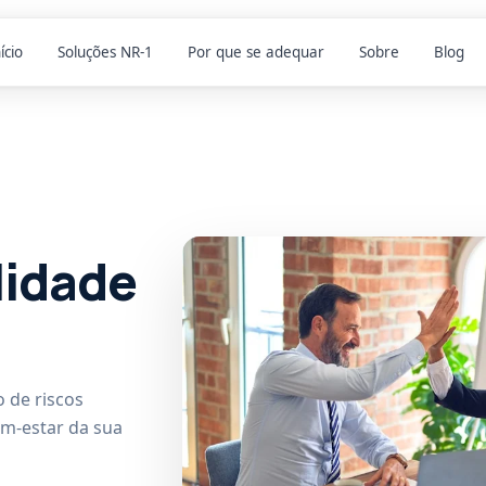
ício
Soluções NR-1
Por que se adequar
Sobre
Blog
lidade
 de riscos
em-estar da sua