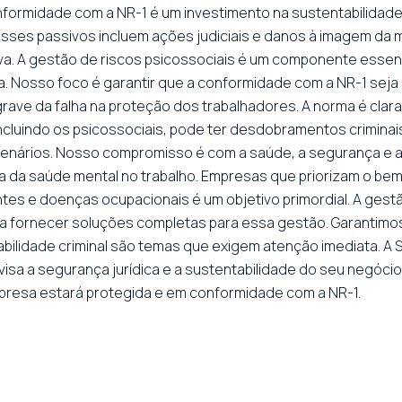
nformidade com a NR-1 é um investimento na sustentabilidade
 Esses passivos incluem ações judiciais e danos à imagem da m
. A gestão de riscos psicossociais é um componente essenci
. Nosso foco é garantir que a conformidade com a NR-1 seja
grave da falha na proteção dos trabalhadores. A norma é cla
ncluindo os psicossociais, pode ter desdobramentos criminais
nários. Nosso compromisso é com a saúde, a segurança e a tr
cia da saúde mental no trabalho. Empresas que priorizam o b
tes e doenças ocupacionais é um objetivo primordial. A gestã
a a fornecer soluções completas para essa gestão. Garantim
abilidade criminal são temas que exigem atenção imediata. A S
sa a segurança jurídica e a sustentabilidade do seu negócio.
mpresa estará protegida e em conformidade com a NR-1.