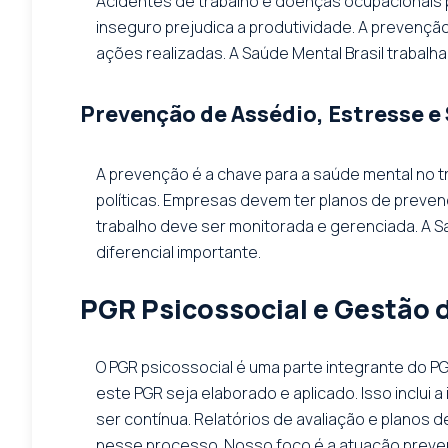
Acidentes de trabalho e doenças ocupacionais
inseguro prejudica a produtividade. A prevençã
ações realizadas. A Saúde Mental Brasil trabalh
Prevenção de Assédio, Estresse e
A prevenção é a chave para a saúde mental no tr
políticas. Empresas devem ter planos de preve
trabalho deve ser monitorada e gerenciada. A S
diferencial importante.
PGR Psicossocial e Gestão 
O PGR psicossocial é uma parte integrante do P
este PGR seja elaborado e aplicado. Isso inclui 
ser contínua. Relatórios de avaliação e planos
nesse processo. Nosso foco é a atuação prevent