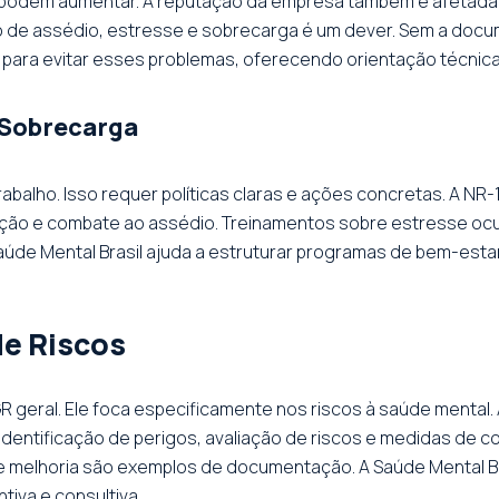
 podem aumentar. A reputação da empresa também é afetada
o de assédio, estresse e sobrecarga é um dever. Sem a docum
a para evitar esses problemas, oferecendo orientação técnica 
 Sobrecarga
abalho. Isso requer políticas claras e ações concretas. A NR-
nção e combate ao assédio. Treinamentos sobre estresse ocu
aúde Mental Brasil ajuda a estruturar programas de bem-esta
de Riscos
GR geral. Ele foca especificamente nos riscos à saúde mental
a identificação de perigos, avaliação de riscos e medidas de 
 de melhoria são exemplos de documentação. A Saúde Mental Br
iva e consultiva.