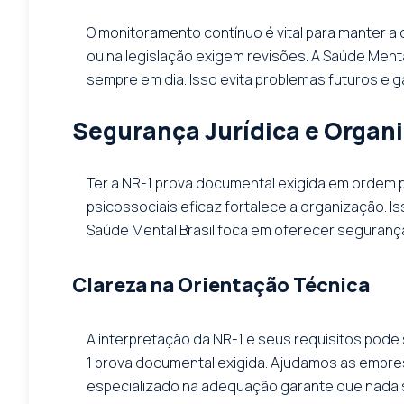
O monitoramento contínuo é vital para manter a
ou na legislação exigem revisões. A Saúde Men
sempre em dia. Isso evita problemas futuros e g
Segurança Jurídica e Organ
Ter a NR-1 prova documental exigida em ordem p
psicossociais eficaz fortalece a organização. I
Saúde Mental Brasil foca em oferecer segurança 
Clareza na Orientação Técnica
A interpretação da NR-1 e seus requisitos pode
1 prova documental exigida. Ajudamos as empresa
especializado na adequação garante que nada se