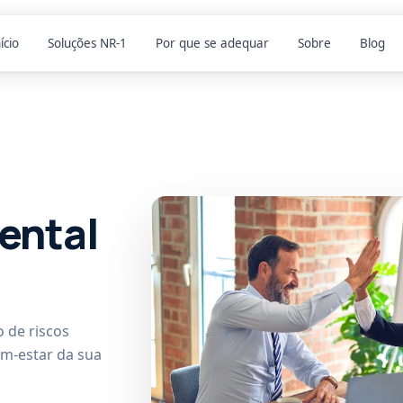
ício
Soluções NR-1
Por que se adequar
Sobre
Blog
ental
 de riscos
em-estar da sua