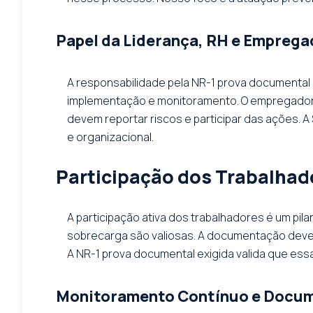
Papel da Liderança, RH e Emprega
A responsabilidade pela NR-1 prova documental 
implementação e monitoramento. O empregador te
devem reportar riscos e participar das ações. A
e organizacional.
Participação dos Trabalhad
A participação ativa dos trabalhadores é um pil
sobrecarga são valiosas. A documentação deve re
A NR-1 prova documental exigida valida que es
Monitoramento Contínuo e Docu