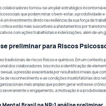
s colaboradores tornou-se um pilar estratégico incontornável
sicossociais que podem minar o bem-estar, a produtividade e
é um investimento direto na resiliência da sua força de traba
crítica estão mais suscetíveis a afastamentos por transtorno
ficativos com ações trabalhistas e indenizações, além de um 
ise preliminar para Riscos Psicoss
ões tradicionais de riscos físicos e químicos. Em um contexto
nal dos colaboradores. Isso inclui a identificação de eleme
 sexual, a pressão exacerbada por resultados irreais que co
ncia de reconhecimento e as condições insatisfatórias dos r
organizacionais mais amplas que podem gerar estresse crôni
o severamente o engajamento, a motivação e a produtividade
Mental Brasil na NR-1 análise preliminar