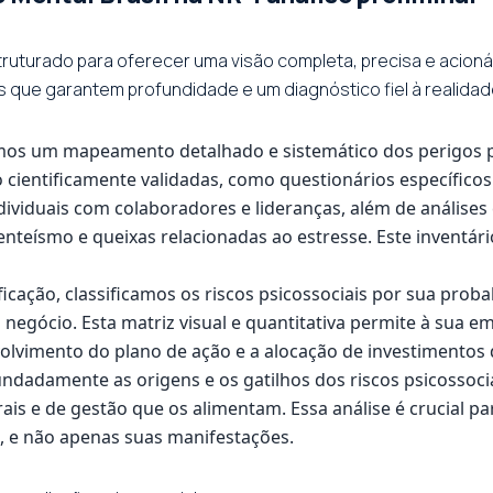
truturado para oferecer uma visão completa, precisa e acioná
 que garantem profundidade e um diagnóstico fiel à realida
os um mapeamento detalhado e sistemático dos perigos p
 cientificamente validadas, como questionários específicos
ndividuais com colaboradores e lideranças, além de análises
teísmo e queixas relacionadas ao estresse. Este inventári
ficação, classificamos os riscos psicossociais por sua prob
negócio. Esta matriz visual e quantitativa permite à sua e
olvimento do plano de ação e a alocação de investimentos d
dadamente as origens e os gatilhos dos riscos psicossocia
ais e de gestão que os alimentam. Essa análise é crucial pa
, e não apenas suas manifestações.