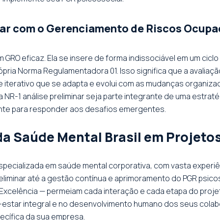
inar com o Gerenciamento de Riscos Ocupa
um GRO eficaz. Ela se insere de forma indissociável em um cic
ópria Norma Regulamentadora 01. Isso significa que a avaliaç
 iterativo que se adapta e evolui com as mudanças organizac
a NR-1 análise preliminar seja parte integrante de uma estrat
nte para responder aos desafios emergentes.
da Saúde Mental Brasil em Projetos
e especializada em saúde mental corporativa, com vasta exper
eliminar até a gestão contínua e aprimoramento do PGR psic
Excelência — permeiam cada interação e cada etapa do proje
m-estar integral e no desenvolvimento humano dos seus col
pecífica da sua empresa.