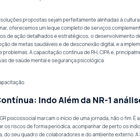
oluções propostas sejam perfeitamente alinhadas à cultura
iminar, oferecemos um leque completo de serviços complement
lanos de ação detalhados e estratégicos, o desenvolvimento d
oção de metas saudáveis e de desconexão digital, e a imple
e problemas. A capacitação contínua de RH, CIPA e, principalm
tivas de saúde mental e segurança psicológica.
apacitação.
ontínua: Indo Além da NR-1 anális
 PGR psicossocial marcam o início de uma jornada, não o fim.
r os riscos de forma periódica, acompanhar de perto os indi
 do seu quadro de colaboradores e do ambiente externo. A Sa