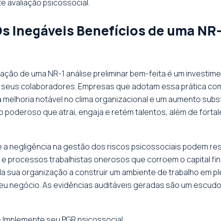
e avaliação psicossocial.
 Inegáveis Benefícios de uma NR-1
ização de uma NR-1 análise preliminar bem-feita é um investim
e seus colaboradores. Empresas que adotam essa prática com
melhoria notável no clima organizacional e um aumento subs
vo poderoso que atrai, engaja e retém talentos, além de fort
 a negligência na gestão dos riscos psicossociais podem resu
 e processos trabalhistas onerosos que corroem o capital fin
da sua organização a construir um ambiente de trabalho em 
eu negócio. As evidências auditáveis geradas são um escudo
 Implemente seu PGR psicossocial.