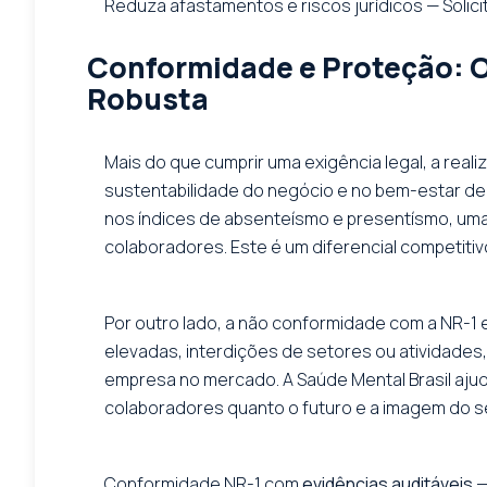
Reduza afastamentos e riscos jurídicos — Solicit
Conformidade e Proteção: Os
Robusta
Mais do que cumprir uma exigência legal, a real
sustentabilidade do negócio e no bem-estar d
nos índices de absenteísmo e presentísmo, uma 
colaboradores. Este é um diferencial competiti
Por outro lado, a não conformidade com a NR-1 e
elevadas, interdições de setores ou atividades,
empresa no mercado. A Saúde Mental Brasil aju
colaboradores quanto o futuro e a imagem do s
Conformidade NR-1 com
evidências auditáveis
—