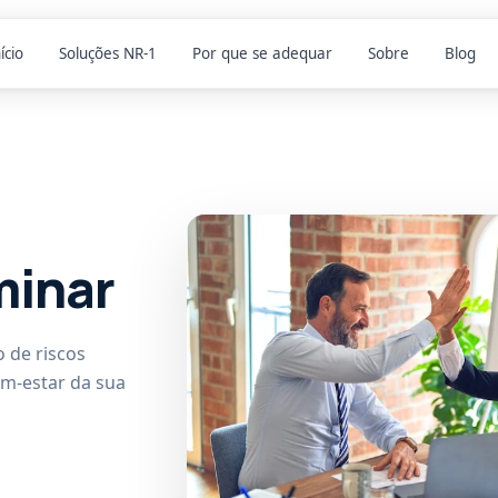
ício
Soluções NR-1
Por que se adequar
Sobre
Blog
minar
 de riscos
em-estar da sua