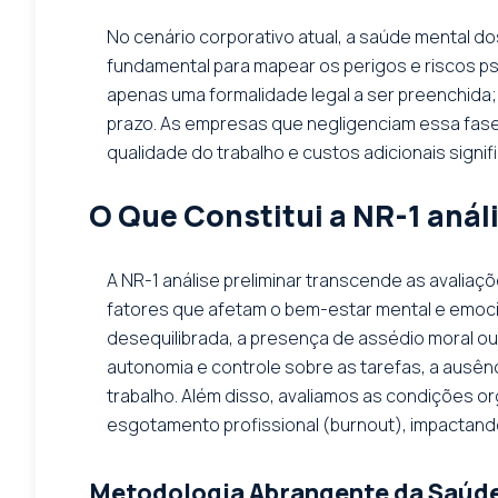
No cenário corporativo atual, a saúde mental do
fundamental para mapear os perigos e riscos p
apenas uma formalidade legal a ser preenchida; 
prazo. As empresas que negligenciam essa fase 
qualidade do trabalho e custos adicionais signi
O Que Constitui a NR-1 anál
A NR-1 análise preliminar transcende as avaliaç
fatores que afetam o bem-estar mental e emocio
desequilibrada, a presença de assédio moral ou
autonomia e controle sobre as tarefas, a ausê
trabalho. Além disso, avaliamos as condições 
esgotamento profissional (burnout), impactand
Metodologia Abrangente da Saúde 