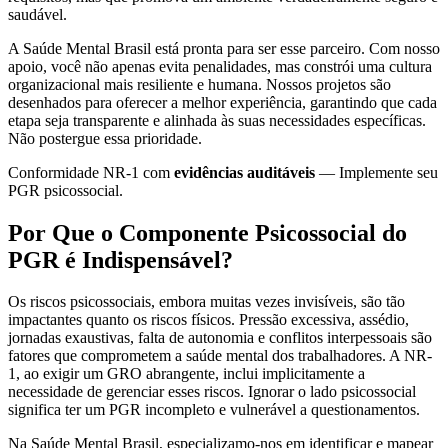
saudável.
A Saúde Mental Brasil está pronta para ser esse parceiro. Com nosso
apoio, você não apenas evita penalidades, mas constrói uma cultura
organizacional mais resiliente e humana. Nossos projetos são
desenhados para oferecer a melhor experiência, garantindo que cada
etapa seja transparente e alinhada às suas necessidades específicas.
Não postergue essa prioridade.
Conformidade NR-1 com
evidências auditáveis
— Implemente seu
PGR psicossocial.
Por Que o Componente Psicossocial do
PGR é Indispensável?
Os riscos psicossociais, embora muitas vezes invisíveis, são tão
impactantes quanto os riscos físicos. Pressão excessiva, assédio,
jornadas exaustivas, falta de autonomia e conflitos interpessoais são
fatores que comprometem a saúde mental dos trabalhadores. A NR-
1, ao exigir um GRO abrangente, inclui implicitamente a
necessidade de gerenciar esses riscos. Ignorar o lado psicossocial
significa ter um PGR incompleto e vulnerável a questionamentos.
Na Saúde Mental Brasil, especializamo-nos em identificar e mapear