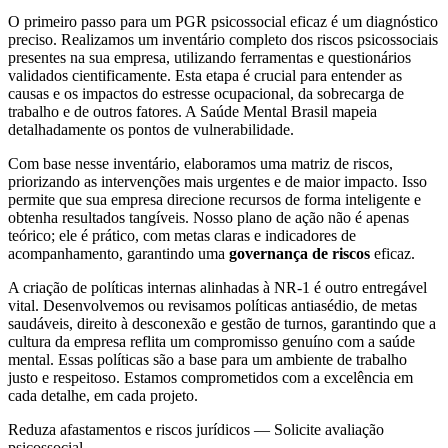
O primeiro passo para um PGR psicossocial eficaz é um diagnóstico
preciso. Realizamos um inventário completo dos riscos psicossociais
presentes na sua empresa, utilizando ferramentas e questionários
validados cientificamente. Esta etapa é crucial para entender as
causas e os impactos do estresse ocupacional, da sobrecarga de
trabalho e de outros fatores. A Saúde Mental Brasil mapeia
detalhadamente os pontos de vulnerabilidade.
Com base nesse inventário, elaboramos uma matriz de riscos,
priorizando as intervenções mais urgentes e de maior impacto. Isso
permite que sua empresa direcione recursos de forma inteligente e
obtenha resultados tangíveis. Nosso plano de ação não é apenas
teórico; ele é prático, com metas claras e indicadores de
acompanhamento, garantindo uma
governança de riscos
eficaz.
A criação de políticas internas alinhadas à NR-1 é outro entregável
vital. Desenvolvemos ou revisamos políticas antiasédio, de metas
saudáveis, direito à desconexão e gestão de turnos, garantindo que a
cultura da empresa reflita um compromisso genuíno com a saúde
mental. Essas políticas são a base para um ambiente de trabalho
justo e respeitoso. Estamos comprometidos com a excelência em
cada detalhe, em cada projeto.
Reduza afastamentos e riscos jurídicos — Solicite avaliação
psicossocial.