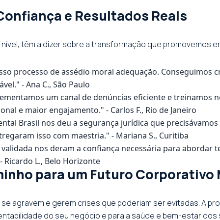
onfiança e Resultados Reais
o nível, têm a dizer sobre a transformação que promovemos 
 nosso processo de assédio moral adequação. Conseguimos c
vel." - Ana C., São Paulo
lementamos um canal de denúncias eficiente e treinamos n
nal e maior engajamento." - Carlos F., Rio de Janeiro
ntal Brasil nos deu a segurança jurídica que precisávamos
tregaram isso com maestria." - Mariana S., Curitiba
 validada nos deram a confiança necessária para abordar t
- Ricardo L., Belo Horizonte
minho para um Futuro Corporativo
se agravem e gerem crises que poderiam ser evitadas. A pr
entabilidade do seu negócio e para a saúde e bem-estar dos