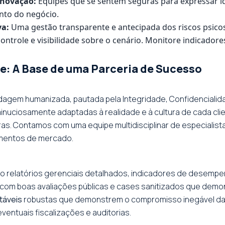
Inovação:
Equipes que se sentem seguras para expressar i
nto do negócio.
va:
Uma gestão transparente e antecipada dos riscos psico
ontrole e visibilidade sobre o cenário. Monitore indicadores
e: A Base de uma Parceria de Sucesso
rdagem humanizada, pautada pela Integridade, Confidencialid
inuciosamente adaptadas à realidade e à cultura de cada cli
s. Contamos com uma equipe multidisciplinar de especialista
gmentos de mercado.
 relatórios gerenciais detalhados, indicadores de desempe
 com boas avaliações públicas e cases sanitizados que demon
táveis
robustas que demonstrem o compromisso inegável da
eventuais fiscalizações e auditorias.