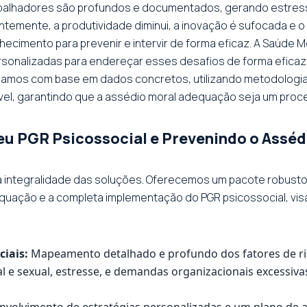
abalhadores são profundos e documentados, gerando estres
emente, a produtividade diminui, a inovação é sufocada e o c
ecimento para prevenir e intervir de forma eficaz. A Saúde 
rsonalizadas para endereçar esses desafios de forma efica
Atuamos com base em dados concretos, utilizando metodologia
vel, garantindo que a assédio moral adequação seja um pro
u PGR Psicossocial e Prevenindo o Asséd
la integralidade das soluções. Oferecemos um pacote robust
quação e a completa implementação do PGR psicossocial, vis
ciais:
Mapeamento detalhado e profundo dos fatores de ri
l e sexual, estresse, e demandas organizacionais excessiva