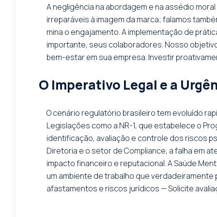
A negligência na abordagem e na assédio moral 
irreparáveis à imagem da marca; falamos també
mina o engajamento. A implementação de prátic
importante, seus colaboradores. Nosso objetiv
bem-estar em sua empresa. Investir proativamen
O Imperativo Legal e a Urgê
O cenário regulatório brasileiro tem evoluído 
Legislações como a NR-1, que estabelece o Pro
identificação, avaliação e controle dos riscos p
Diretoria e o setor de Compliance, a falha em a
impacto financeiro e reputacional. A Saúde Men
um ambiente de trabalho que verdadeiramente p
afastamentos e riscos jurídicos — Solicite avalia