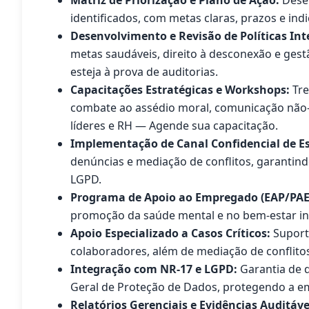
Matriz de Priorização e Plano de Ação:
Desen
identificados, com metas claras, prazos e 
Desenvolvimento e Revisão de Políticas Int
metas saudáveis, direito à desconexão e gest
esteja à prova de auditorias.
Capacitações Estratégicas e Workshops:
Tre
combate ao assédio moral, comunicação não-v
líderes e RH — Agende sua capacitação.
Implementação de Canal Confidencial de E
denúncias e mediação de conflitos, garantindo
LGPD.
Programa de Apoio ao Empregado (EAP/PAE
promoção da saúde mental e no bem-estar int
Apoio Especializado a Casos Críticos:
Suport
colaboradores, além de mediação de conflito
Integração com NR-17 e LGPD:
Garantia de 
Geral de Proteção de Dados, protegendo a em
Relatórios Gerenciais e Evidências Auditáve