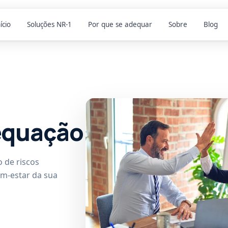
ício
Soluções NR-1
Por que se adequar
Sobre
Blog
equação
 de riscos
em-estar da sua