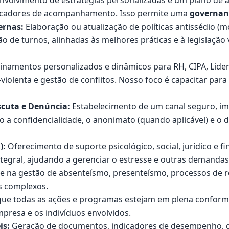
volvimento de estratégias personalizadas e um plano de aç
indicadores de acompanhamento. Isso permite uma
governanç
ernas:
Elaboração ou atualização de políticas antissédio (mo
ão de turnos, alinhadas às melhores práticas e à legislaç
inamentos personalizados e dinâmicos para RH, CIPA, Lider
iolenta e gestão de conflitos. Nosso foco é capacitar par
scuta e Denúncia:
Estabelecimento de um canal seguro, im
 a confidencialidade, o anonimato (quando aplicável) e o d
):
Oferecimento de suporte psicológico, social, jurídico e 
egral, ajudando a gerenciar o estresse e outras demandas
e na gestão de absenteísmo, presenteísmo, processos de r
s complexos.
que todas as ações e programas estejam em plena conform
presa e os indivíduos envolvidos.
is:
Geração de documentos, indicadores de desempenho, da