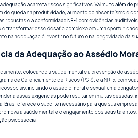
adequação acarreta riscos significativos. Vai muito além de
m de queda na produtividade, aumento do absenteísmo e do t
as robustas e a
conformidade NR-1 com evidências auditáveis
o é transformar esse desafio complexo em uma oportunidade c
te na adequação é investir no futuro e na longevidade da su
ncia da Adequação ao Assédio Mor
rapidamente, colocando a saúde mental e a prevenção do assé
grama de Gerenciamento de Riscos (PGR), e a NR-5, com suas 
sicossociais, incluindo o assédio moral e sexual, uma obrigat
tender a essas exigências pode resultar em multas pesadas, i
tal Brasil oferece o suporte necessário para que sua empres
romova a saúde mental e o engajamento dos seus talentos. 
ção psicossocial.