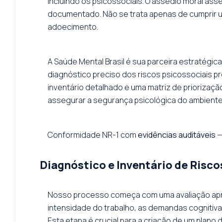
incluindo os psicossociais. O assédio moral as
documentado. Não se trata apenas de cumprir um
adoecimento.
A Saúde Mental Brasil é sua parceira estratég
diagnóstico preciso dos riscos psicossociais p
inventário detalhado e uma matriz de priorizaç
assegurar a segurança psicológica do ambiente.
Conformidade NR-1 com
evidências auditáveis
—
Diagnóstico e Inventário de Risco
Nosso processo começa com uma avaliação aprof
intensidade do trabalho, as demandas cognitiva
Esta etapa é crucial para a criação de um plano