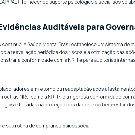
P/PAE), fornecendo suporte psicológico e social aos colab
vidências Auditáveis para Gover
o contínuo. A Saúde Mental Brasil estabelece um sistema de 
do a reavaliação periódica dos riscos e a otimização das aç
onstrar a conformidade com a NR-1 e para auditorias intern
olaboradores em retorno ou readaptação após afastamentos
m outras NRs, como a NR-17, e a rigorosa conformidade com a
legais e focadas na proteção dos dados e do bem-estar dos 
ure sua rotina de
compliance psicossocial
.