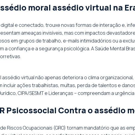
sédio moral assédio virtual na Era
digital e conectado, trouxe novas formas de interação e, in
representam ameaças invisíveis, mas com impactos devastado
os em grupos de trabalho, e-mails intimidadórios ou a exclu
 confiança e a segurança psicológica. A Saúde Mental Brasil
orretivas.
l assédio virtual não apenas deteriora o clima organizaciona
 incluir ações trabalhistas, multas, perda de talentos e dan
Jurídico, CIPA/SESMT e Lideranças – compreendam a urgência 
 Psicossocial Contra o assédio mo
de Riscos Ocupacionais (GRO) tornam mandatório que as emp