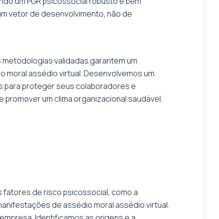
gindo um PGR psicossocial robusto e bem
 um vetor de desenvolvimento, não de
as metodologias validadas garantem um
io moral assédio virtual. Desenvolvemos um
es para proteger seus colaboradores e
e promover um clima organizacional saudável.
fatores de risco psicossocial, como a
manifestações de assédio moral assédio virtual.
 empresa. Identificamos as origens e a