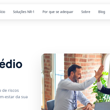
ício
Soluções NR-1
Por que se adequar
Sobre
Blog
édio
 de riscos
em-estar da sua