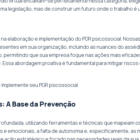
sédio virtual encaixam-se perfeitamente nessa categoria, exi
a legislação, mas de construir um futuro onde o trabalho é
ica na elaboração e implementação do PGR psicossocial. Noss
resentes em sua organização, incluindo as nuances do asséd
ão, permitindo que sua empresa foque nas ações mais eficaz
 Essa abordagem proativa é fundamental para mitigar riscos 
 Implemente seu PGR psicossocial.
s: A Base da Prevenção
undada, utilizando ferramentas e técnicas que mapeiam os 
s e emocionais, a falta de autonomia e, especificamente, as 
 de ação estratégico e focado nas necessidades reais da sua